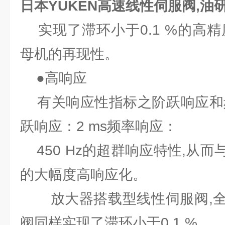
日本YUKEN高速线性伺服阀,
实现了滞环小于0.1 %的高精
母机的再现性。
●高响应
有关响应性指标之阶跃响应和频
跃响应：2 ms频率响应：
450 Hz的超群响应特性,从
的大幅度高响应化。
放大器搭载型线性伺服阀,全
阀同样实现了滞环小于0.1 %