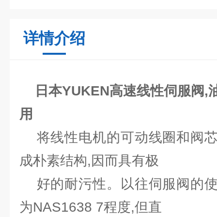
详情介绍
日本YUKEN高速线性伺服阀
用
将线性电机的可动线圈和阀芯
成朴素结构,因而具有极
好的耐污性。以往伺服阀的使
为NAS1638 7程度,但直