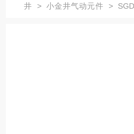
井
>
小金井气动元件
> SGD
井高多形式汽缸材质寿命