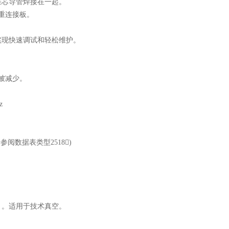
堆芯导管焊接在一起。
多重连接板。
实现快速调试和轻松维护。
被减少。
z
参阅数据表类型2518)
）。适用于技术真空。