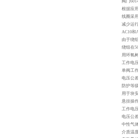
阀门6
根据应用
线圈采
减少运
AC10
由于绕
绕组在
用环氧
工作电压24
单阀工作
电压公差
防护等级
用于块
悬挂操作
工作电压2
电压公差
中性气
介质温度-