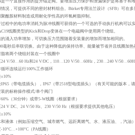
014是一个直接作用的提升锚定阀。要增加压力保护和泄漏保护是将塞子和
情况，可提供不同的密封材料组合。Bürket专用法兰设计（SFB）可在
用聚酰胺材料制造或用耐化学性高的环氧树脂抑制。
行过程中的电功率消耗为脉冲线圈可获得的一个可选的手动执行机构可以
和AC19线圈类型的Kick和Drop变体在一个电磁阀中使用两个绕组。
组的涌入功率增加，可切换压力范围随着安装量的增加而增加相同的。
500毫秒后串联切换。由于这种降低的保持功率、能量被节省并且线圈加热
树脂将两个绕组封装在一个线圈中
 V/50…60 Hz和24 V/DC，110…120 V/50…60Hz，230…240 V/50…60H
循环连续运行100%工作循环
±10%
IP65（带电缆插头），IP67（带2518型电缆插头）（有关可能的版本，请
安装的标称操作模式/单个阀门
60%（30分钟）或带5-W线圈（根据要求）
4 V DC、24 V/50 Hz、230 V/50 Hz（根据要求提供其他电压）
±10%
体和液体（例如压缩空气、城市燃气、远距离燃气、水、液压油、，汽油
10°C…+100°C（PA线圈）