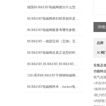
德国BURKERT电磁阀都分什么型号的它们是如何控制各种功能
BURKERT电磁阀密封材质损坏是哪些原因造成的，BURKERT
详细
BURKERT电磁阀般要考哪些参数来维护寿命时间延长
BURKERT—德国宝得（宝德）宝帝电磁阀，BURKERT—德国宝得（宝德）宝帝电磁阀
品牌
BURKERT电磁阀在真正选型的时候要注意那几个步骤，BURKERT电磁阀
3C阀
BURKERT,BURKERT,BURKERT,BURKERT
安装及使
功能特点
5281系列BURKERT不锈钢电磁阀，BURKERT电磁阀，BURKERT防爆电磁阀
电气连接根
•冲击
BURKERT电磁阀样本，burkert电磁阀5404系列样本，BURKERT电磁阀
•保持功
•较少
•内部电