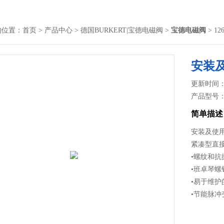
的位置：
首页
>
产品中心
>
德国BURKERT|宝德电磁阀
>
宝德电磁阀
> 1
安装及
更新时间： 2
产品型号
简单描述
安装及使用
紧凑型直接
•螺纹和
•班卓琴
•易于维护
•节能脉冲