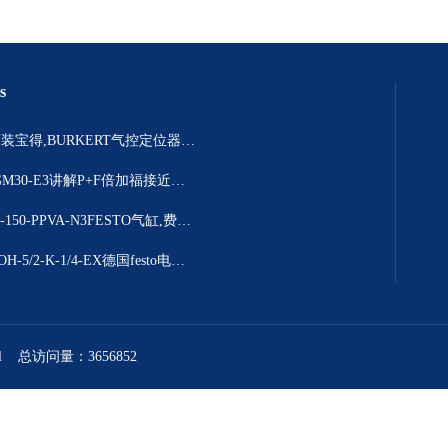
s
306925原装宝得,BURKERT气控定位器结构详情
NBB2-8GM30-E3讲解P+F倍加福接近开关选择要点
DSBC-63-150-PPVA-N3FESTO气缸,费斯托DSBC系列产品解说
NVF3-MOH-5/2-K-1/4-EX德国festo电磁阀，进口费斯托
l
总访问量：3656852