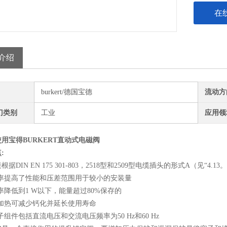
在
介绍
burkert/德国宝德
流动方
门类别
工业
应用领
用宝得BURKERT直动式电磁阀
:
据DIN EN 175 301-803，2518型和2509型电缆插头的形式A（见“4.13。
功率提高了性能和压差范围用于较小的安装量
率降低到1 W以下，能量超过80%保存的
的加热可减少钙化并延长使用寿命
子组件包括直流电压和交流电压频率为50 Hz和60 Hz