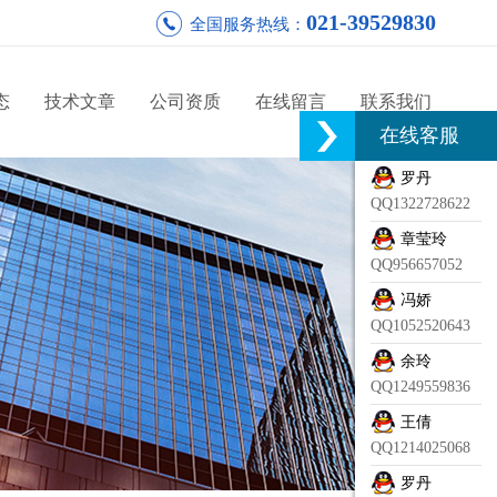
021-39529830
全国服务热线：
态
技术文章
公司资质
在线留言
联系我们
在线客服
罗丹
QQ1322728622
章莹玲
QQ956657052
冯娇
QQ1052520643
余玲
QQ1249559836
王倩
QQ1214025068
罗丹