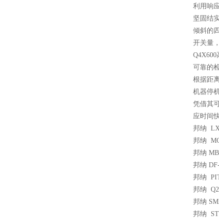
利用响
坚固结
倾斜的
开关量，
Q4X6
可靠的检
根据距
机器停机
凭借其
应时间
邦纳 L
邦纳 MQ
邦纳 MB
邦纳 DF-
邦纳 PI
邦纳 Q2
邦纳 SM
邦纳 ST