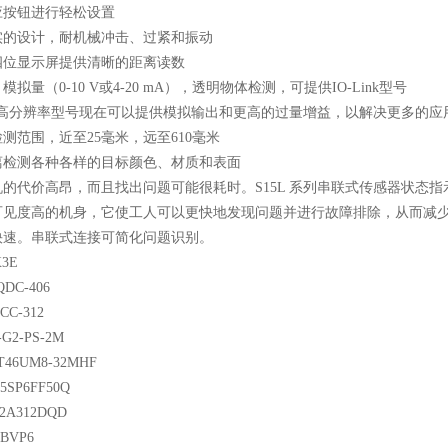
应按钮进行轻松设置
实的设计，耐机械冲击、过紧和振动
四位显示屏提供清晰的距离读数
模拟量（0-10 V或4-20 mA），透明物体检测，可提供IO-Link型号
00高分辨率型号现在可以提供模拟输出和更高的过量增益，以解决更多的应
测范围，近至25毫米，远至610毫米
离检测各种各样的目标颜色、材质和表面
的代价高昂，而且找出问题可能很耗时。S15L 系列串联式传感器状态指
可见度高的机身，它使工人可以更快地发现问题并进行故障排除，从而减少了
快速。串联式连接可简化问题识别。
X3E
DC-406
CC-312
G2-PS-2M
T46UM8-32MHF
5SP6FF50Q
2A312DQD
BVP6