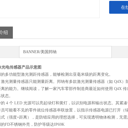
在
介绍
BANNER/美国邦纳
ER光电传感器产品示意图
用的多功能型激光测距传感器，能够检测出亚毫米级的距离变化。
，激光测量传感器只能测量距离。邦纳有多款激光测量传感器（如 Q4X
离的能力。继续阅读，了解一家汽车零部件制造商最近如何使用 Q4X 传感
出状态。
的 4 个 LED 光源可以亮起绿灯和黄灯，以识别电源和输出状态。其紧
作员可能看不见的零件就位传感器串联放置，以指示传感器电源已打开（绿
模式（强度+距离），是防错应用的理想选择，可实现透明物体检测，无需
的FD不锈钢外壳，防护等级达IP69K