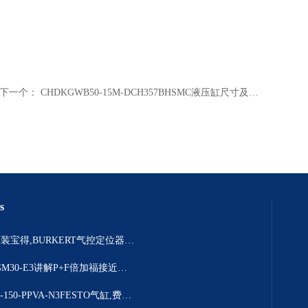
下一个：
CHDKGWB50-15M-DCH357BHSMC液压缸尺寸及重量
s
306925原装宝得,BURKERT气控定位器结构详情
NBB2-8GM30-E3讲解P+F倍加福接近开关选择要点
DSBC-63-150-PPVA-N3FESTO气缸,费斯托DSBC系列产品解说