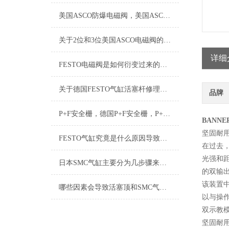
美国ASCO防爆电磁阀，美国ASCO防爆电磁阀，ASCO防爆电磁阀
关于2位和3位美国ASCO电磁阀的应用解惑
详细
FESTO电磁阀是如何衍变过来的又有什么功能呢
关于德国FESTO气缸活塞杆修理的几个步骤？
品牌
P+F安全栅，德国P+F安全栅，P+F编码器，倍加福编码器
BANN
坚固耐
FESTO气缸究竟是什么原因导致活塞杆失效
在过去
光强和距
日本SMC气缸主要分为几步骤来选型，日本SMC气缸
的双输
该装置中
哪些因素会导致活塞顶和SMC气缸盖发出响声?
以与操
双示教
坚固耐用