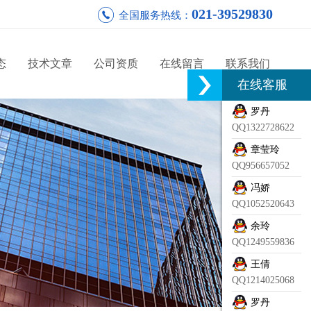
021-39529830
全国服务热线：
态
技术文章
公司资质
在线留言
联系我们
在线客服
罗丹
QQ1322728622
章莹玲
QQ956657052
冯娇
QQ1052520643
余玲
QQ1249559836
王倩
QQ1214025068
罗丹