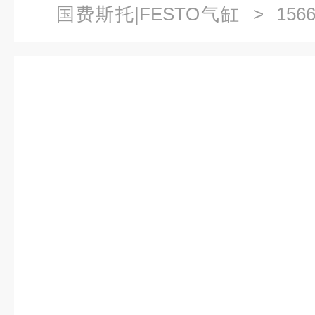
国费斯托|FESTO气缸
> 15661
德国FESTO紧凑型气缸 产品目