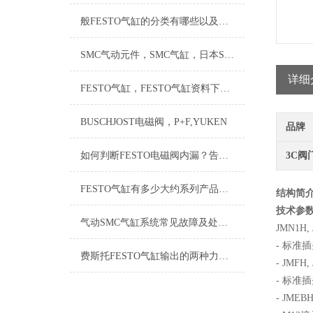
般FESTO气缸的分类有哪些以及优缺点是什么？
SMC气动元件，SMC气缸，日本SMC气动元件，SMC
详细
FESTO气缸，FESTO气缸资料下载规格与中文资料说明书
BUSCHJOST电磁阀，P+F,YUKEN
品牌
如何判断FESTO电磁阀内漏？告诉您操作过程中需要注意的事项
3C阀
FESTO气缸有多少大约系列产品及样本选择，FESTO气缸
结构简介
技术参数
气动SMC气缸系统常见故障及处理有哪些
JMN1H
- 标准插
费斯托FESTO气缸输出的两种力是什么
- JMF
- 标准
- JME