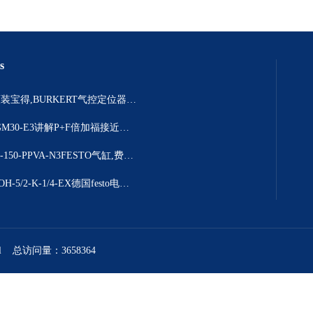
s
306925原装宝得,BURKERT气控定位器结构详情
NBB2-8GM30-E3讲解P+F倍加福接近开关选择要点
DSBC-63-150-PPVA-N3FESTO气缸,费斯托DSBC系列产品解说
NVF3-MOH-5/2-K-1/4-EX德国festo电磁阀，进口费斯托
l
总访问量：3658364