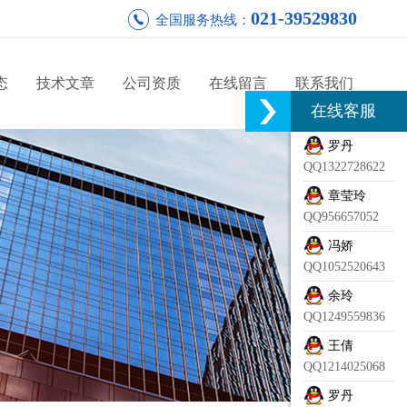
021-39529830
全国服务热线：
态
技术文章
公司资质
在线留言
联系我们
在线客服
罗丹
QQ1322728622
章莹玲
QQ956657052
冯娇
QQ1052520643
余玲
QQ1249559836
王倩
QQ1214025068
罗丹