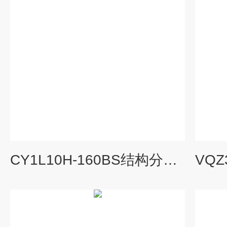
CY1L10H-160BS结构分析SMC无杆气缸 滑尺型/球轴承