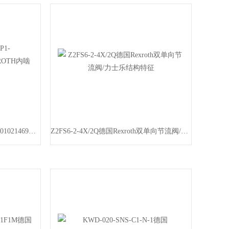
PGF1-2X/1,7LA01VP1-A340BR901021469介绍REXROTH内啮合齿轮泵
Z2FS6-2-4X/2Q德国Rexroth双单向节流阀/力士乐结构特征