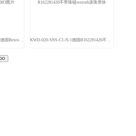
DREBE6X-1X/175MG24K31F1M德国Rexroth比例减压阀0811402083图片
KWD-020-SNS-C1-N-1德国R162281420不带珠链rexroth滚珠滑块