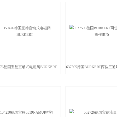
0476德国宝德直动式电磁阀BURKERT
637505德国BURKERT两位