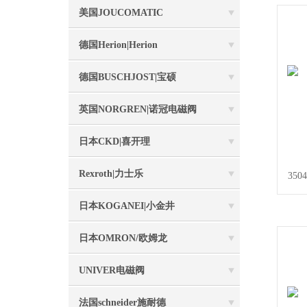
美国JOUCOMATIC
德国Herion|Herion
德国BUSCHJOST|宝硕
英国NORGREN|诺冠电磁阀
日本CKD|喜开理
Rexroth|力士乐
35
日本KOGANEI|小金井
日本OMRON/欧姆龙
UNIVER电磁阀
法国schneider施耐德