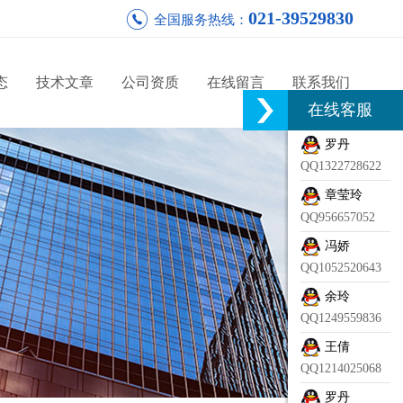
021-39529830
全国服务热线：
态
技术文章
公司资质
在线留言
联系我们
在线客服
罗丹
QQ1322728622
章莹玲
QQ956657052
冯娇
QQ1052520643
余玲
QQ1249559836
王倩
QQ1214025068
罗丹