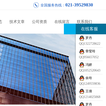
021-39529830
全国服务热线：
态
技术文章
公司资质
在线留言
联系我们
在线客服
罗丹
QQ1322728622
章莹玲
QQ956657052
冯娇
QQ1052520643
余玲
QQ1249559836
王倩
QQ1214025068
罗丹