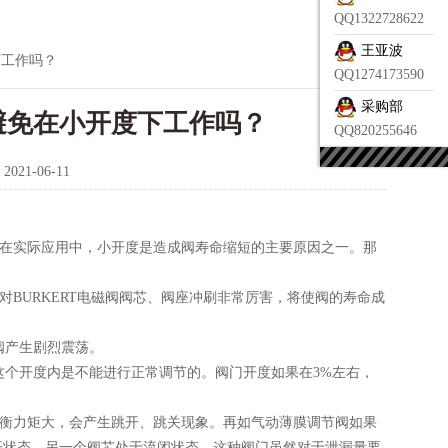
QQ1322728622
王亚波
下工作吗？
QQ1274173590
采购部
应避免在小开度下工作吗？
QQ820255646
：
2021-06-11
。在实际应用中，小开度是造成阀寿命缩短的主要原因之一。那
对BURKERT电磁阀阀芯、阀座冲刷非常厉害，将使阀的寿命成
阀产生剧烈震荡。
个开度内是不能进行正常调节的。阀门开度如果在3%左右，
平衡力矩大，会产生跳开、跳关现象。再如气动薄膜调节阀如果
开状态，另一个阀芯处于流闭状态，这种阀门虽然对于泄漏量要