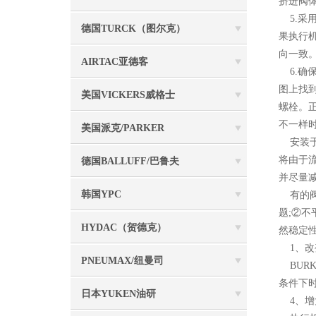
挤进阀
5.采
德国TURCK（图尔克）
果执行
向一致
AIRTAC亚德客
6.确
图上找
美国VICKERS威格士
螺栓。
不一样
美国派克/PARKER
安装于
将由于流
德国BALLUFF/巴鲁夫
并尽量
韩国YPC
有的阀
题;②不
HYDAC（贺德克）
然稳定
1、改
PNEUMAX/纽曼司
BUR
条件下
日本YUKEN油研
4、增