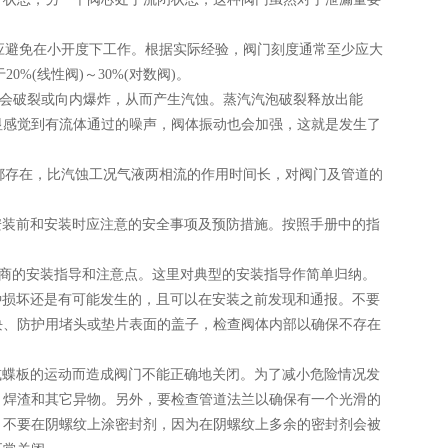
避免在小开度下工作。根据实际经验，阀门刻度通常至少应大
%(线性阀)～30%(对数阀)。
泡会破裂或向内爆炸，从而产生汽蚀。蒸汽汽泡破裂释放出能
显感觉到有流体通过的噪声，阀体振动也会加强，这就是发生了
存在，比汽蚀工况气液两相流的作用时间长，对阀门及管道的
安装前和安装时应注意的安全事项及预防措施。按照手册中的指
造商的安装指导和注意点。这里对典型的安装指导作简单归纳。
这种损坏还是有可能发生的，且可以在安装之前发现和通报。不要
块、防护用堵头或垫片表面的盖子，检查阀体内部以确保不存在
或蝶板的运动而造成阀门不能正确地关闭。为了减小危险情况发
、焊渣和其它异物。另外，要检查管道法兰以确保有一个光滑的
。不要在阴螺纹上涂密封剂，因为在阴螺纹上多余的密封剂会被