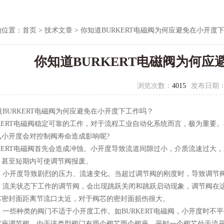
的位置：
首页
>
技术文章
> 你知道BURKERT电磁阀为何应避免在小开度
你知道BURKERT电磁阀为何
浏览次数：
4015
发布日期
BURKERT电磁阀为何应避免在小开度下工作吗？
KERT电磁阀稳定可靠的工作，对于流程工业自动化系统而言，极为重要
么小开度会对控制阀寿命造成影响呢?
ERT电磁阀首先会造成冲蚀。小开度导致流道间隙过小，介质流速过大，
，甚至短期内可使调节阀报废。
小开度导致剧烈的压力、流速变化。当超过调节阀的刚度时，导致调节
流关状态下工作的调节阀，会出现跳跃关闭和跳跃启动现象，调节阀在这
芯密封面距离节流口太近，对于阀芯的密封面损伤很大。
一些种类的阀门不适于小开度工作。如BURKERT电磁阀，小开度时不
双座调节阀，由于该类型阀门有两个阀芯两个阀座，平时一个阀芯处于流