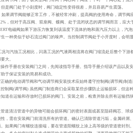
，但是阀门处于小刻度时，阀门稳定性变得很差，并且容易产生震荡。
如果调节阀能够正常工作，不被经常冲刷，提高阀的使用寿命，调节阀应
12%，但对于高压阀、双座阀、蝶阀、处于流闭状态的调节阀而言，应大于20
KERT电磁阀如果下游压力恢复到该温度下流体的饱和蒸汽压力以上，汽
产生一种类似于砂石流过阀门的噪声。当控制调节阀处于小开度时，会明
况与汽蚀工况相比，闪蒸工况的气液两相流将在阀门缩流处后整个下游都
用要大。
读操作手册在安装阀门之间，先阅读指导手册。指导手册介绍该产品以及
有助于保证安装的简易和成功。
守正确的电动调节阀和气动调节阀安装技术应始终遵守控制阀(调节阀)制
查控制阀(调节阀) 虽然阀门制造商们会采取某些步骤防止运输损坏，但
经知道在运输和存放时已损坏的阀门。安装之前，检查并除去所有运输挡
认管道清洁管道中的异物可能会损坏阀门的密封表面或甚至阻碍阀芯、球
能性，需在安装阀门前清洗所有的管道。确认已清除管道污垢，金属碎屑
面。如果阀门有螺纹连接端，要在管道阳螺纹上涂上高等级的管道密封剂