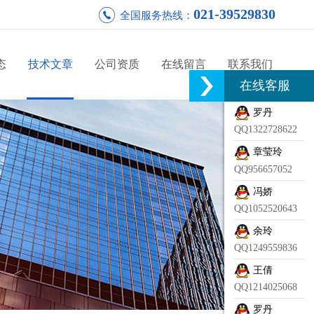
021-39529830
全国服务热线：
态
技术文章
公司资质
在线留言
联系我们
在线客服
罗丹
QQ1322728622
章莹玲
QQ956657052
冯娇
QQ1052520643
余玲
QQ1249559836
王倩
QQ1214025068
罗丹