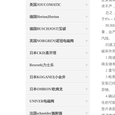
美国JOUCOMATIC
求不严
总之，
德国Herion|Herion
于8%～
BUR
德国BUSCHJOST|宝硕
量，会
汽蚀。
英国NORGREN|诺冠电磁阀
闪蒸工
破坏作
日本CKD|喜开理
1.阅
南去做
Rexroth|力士乐
2.遵
3.检
日本KOGANEI|小金井
安装已
日本OMRON/欧姆龙
异物。
4.确
UNIVER电磁阀
生的可
垫片表
法国schneider施耐德