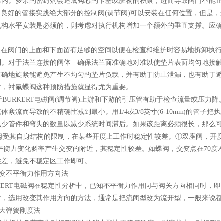
体内。多余的密封剂会造成阀芯的卡塞或脏物的积聚，进而导致阀门不能
用良好的管接实践绝大部分的控制阀(调节阀)可以安装在任何位置，但是
机构水平安装是必须的，则考虑对执行机构增加一个额外的垂直支撑。应
。
保在阀门的上面和下面留有足够的空间以便在检查和维护时容易地拆卸执
到。对于法兰连接的阀体，确保法兰面准确地对准以使垫片表面均匀地接
正确地旋紧能避免产生不均匀的垫片负载，并有助于防止泄漏，也有助于
时，衬氟蝶阀这种预防措施就显得尤为重要。
BURKERT电磁阀(调节阀)上游和下游的引压管有助于检查流量或压力
体紊流而导致的不精确性减到最小。用1/4或3/8英寸(6-10mm)的
减少管件和弯头的数量以减少系统时间滞后。如果该距离必须很长，那么可
受其自身结构的限制，在某些开度上工作时稳定性较差。①双座阀，开度
平衡力变化斜率产生交变的附近，其稳定性较差。如蝶阀，交变点在70度左
性差，避免不稳定区工作即可。
变不平衡力作用方向法
KERT电磁阀在稳定性分析中，已知不平衡力作用同与阀关方向相同时，
时，选用改变其作用方向的方法，通常是把流闭型改为流开型，一般来说
大弹簧刚度法