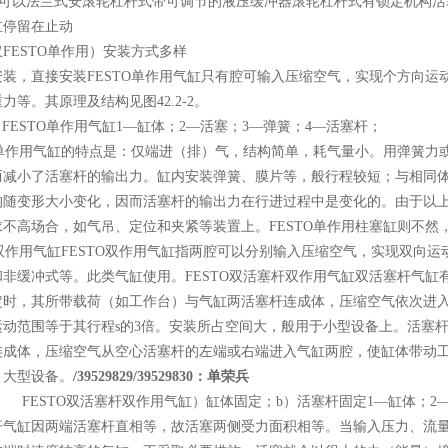
n阀可以法兰式安滚轮杠杆式带可调节的液压缓冲器滚轮杠杆式有锁定机构活
缸停留在止动
FESTO单作用）安装方式多样
安装，直接安装FESTO单作用气缸只有腔可输入压缩空气，实现个方向
力等。其原理及结构见图42.2-2。
2-2 FESTO单作用气缸1—缸体；2—活塞；3—弹簧；4—活塞杆；
TO单作用气缸的特点是：仅端进（排）气，结构简单，耗气量小。用弹簧
而减小了活塞杆的输出力。缸内安装弹簧、膜片等，般行程较短；与相同体
均随变形大小变化，因而活塞杆的输出力在行进过程中是变化的。由于以上
不高场合，如气吊、定位和夹紧等装置上。FESTO单作用柱塞缸则不然，可
O双作用气缸FESTO双作用气缸指两腔可以分别输入压缩空气，实现双
非缓冲式等。此类气缸使用。FESTO双活塞杆双作用气缸双活塞杆气缸有
定时，其所带载荷（如工作台）与气缸两活塞杆连成体，压缩空气依次进
运动范围等于其行程s的3倍。安装所占空间大，般用于小型设备上。活塞
连成体，压缩空气从空心活塞杆的左端或右端进入气缸两腔，使缸体带动工
、大型设备。
/39529829/39529830：单荣兵
2-3 FESTO双活塞杆双作用气缸）缸体固定；b）活塞杆固定1—缸体；
杆气缸因两端活塞杆直相等，故活塞两侧受力面积相等。当输入压力、流