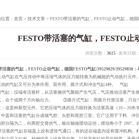
的位置：
首页
>
技术文章
> FESTO带活塞的气缸，FESTO止动气缸，德国
FESTO带活塞的气缸，FESTO止
浏览次数：
3615
发布日期
带活塞的气缸，FESTO止动气缸，德国FESTO气缸/39529829/39529830
TO止动气缸在气压传动中将压缩气体的压力能转换为机械能的气动执行元
运动的气缸又可分为单作用、双作用、膜片式和冲击气缸4种。 气缸
用气缸：仅端有活塞杆，从活塞侧供气聚能产生气压，气压推动活塞产生
气，在个或两个方向输出力。 ③膜片式气缸：用膜片代替活塞，只在
缸：这是种新型元件。它把压缩气体的压力能转换为活塞高速（10～20米
。中盖和活塞把气缸分成储气腔、头腔和尾腔三室。它广泛用于下料、冲
内腔分隔为二，向两腔交替供气，输出轴做摆动运动，摆动角小于 280°
TO带活塞的气缸在端盖上设有进排气通口，有的还在端盖内设有缓冲机构
部灰尘混入缸内。杆侧端盖上设有导向套，以提高气缸的导向精度，承受