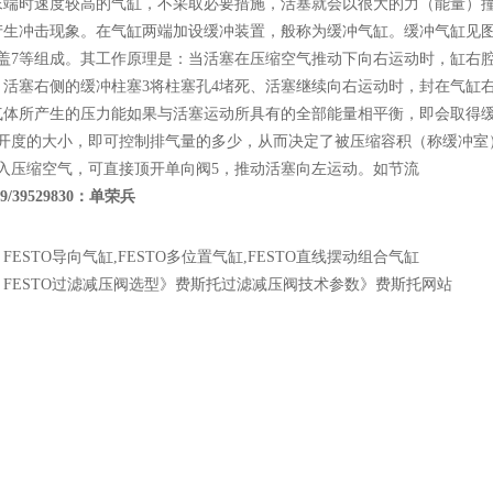
末端时速度较高的气缸，不采取必要措施，活塞就会以很大的力（能量）
生冲击现象。在气缸两端加设缓冲装置，般称为缓冲气缸。缓冲气缸见图42
端盖7等组成。其工作原理是：当活塞在压缩空气推动下向右运动时，缸右
，活塞右侧的缓冲柱塞3将柱塞孔4堵死、活塞继续向右运动时，封在气缸
气体所产生的压力能如果与活塞运动所具有的全部能量相平衡，即会取得
口开度的大小，即可控制排气量的多少，从而决定了被压缩容积（称缓冲室
输入压缩空气，可直接顶开单向阀5，推动活塞向左运动。如节流
829/39529830：单荣兵
：
FESTO导向气缸,FESTO多位置气缸,FESTO直线摆动组合气缸
：
FESTO过滤减压阀选型》费斯托过滤减压阀技术参数》费斯托网站