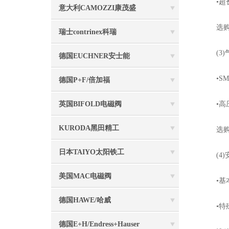
•超长
意大利CAMOZZI康茂盛
选购要
瑞士contrinex科瑞
(3)
德国EUCHNER安士能
•SMC气
德国P+F/倍加福
英国BIFOLD电磁阀
•高压气
KURODA黑田精工
选购要
日本TAIYO太阳铁工
(4)
美国MAC电磁阀
•基本
德国HAWE/哈威
•特殊
德国E+H/Endress+Hauser