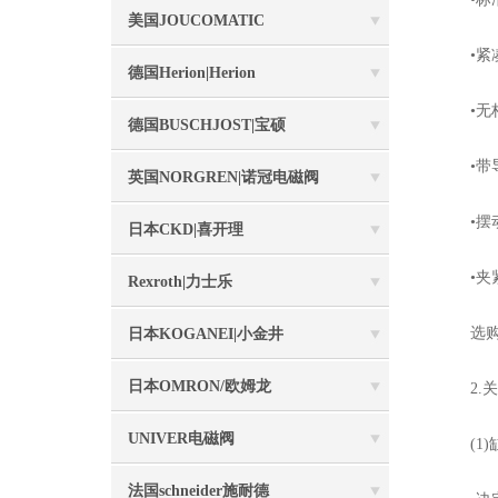
美国JOUCOMATIC
•紧凑
德国Herion|Herion
•无杆
德国BUSCHJOST|宝硕
•带导
英国NORGREN|诺冠电磁阀
•摆动
日本CKD|喜开理
•夹紧
Rexroth|力士乐
选购要
日本KOGANEI|小金井
日本OMRON/欧姆龙
2.关
UNIVER电磁阀
(1)
法国schneider施耐德