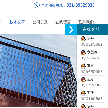
021-39529830
全国服务热线：
态
技术文章
公司资质
在线留言
联系我们
在线客服
罗丹
QQ1322728622
章莹玲
QQ956657052
冯娇
QQ1052520643
余玲
QQ1249559836
王倩
QQ1214025068
罗丹