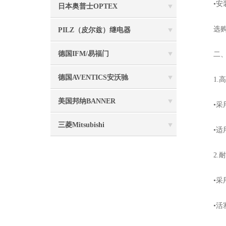
•安装
日本奥普士OPTEX
选购要
PILZ（皮尔兹）继电器
德国IFM/易福门
二、S
德国AVENTICS安沃驰
1.高
美国邦纳BANNER
•采用
三菱Mitsubishi
•适用
2.耐
•采用
•活塞