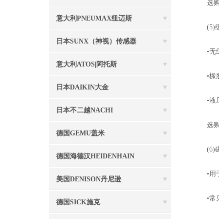
选购要
意大利PNEUMAX纽迈斯
(5)
日本SUNX（神视）传感器
•无缓
意大利ATOS|阿托斯
•橡胶
日本DAIKIN大金
•液压
日本不二越NACHI
选购要
德国GEMU盖米
(6)
德国海德汉HEIDENHAIN
•用于
美国DENISON丹尼逊
•常见品
德国SICK施克