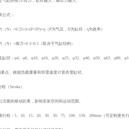
气缸的推力/拉力，缸径越大，输出力越大。
公式：
N）=0.25×π×(P×D²)×η（P为气压，D为缸径，η为效率）
N）=推力×0.3~0.5（取决于气缸结构）
：φ4、φ6、φ10、φ16、φ20、φ25、φ32、φ40、φ50、φ63、φ80、
点：根据负载重量和所需速度计算所需缸径。
程（Stroke）
活塞的移动距离，影响安装空间和运动范围。
程：5、10、15、20、30、50、75、100、150、200mm（可定制更长