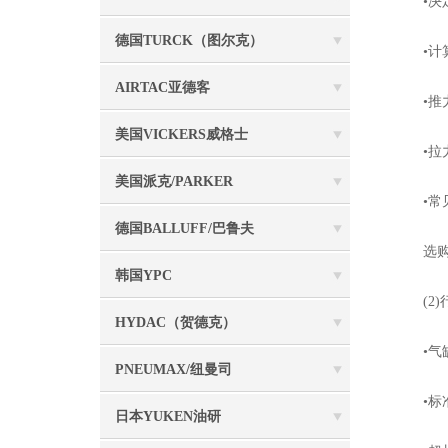
•决定
德国TURCK（图尔克）
•计算
AIRTAC亚德客
•推力（
美国VICKERS威格士
•拉力（
美国派克/PARKER
•常见缸径
德国BALLUFF/巴鲁夫
选购要
韩国YPC
(2)行
HYDAC（贺德克）
•气缸
PNEUMAX/纽曼司
•标准行
日本YUKEN油研