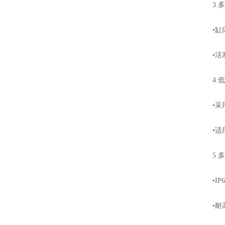
3.多
•缸体
•活塞
4.低
•采用
•适用
5.多
•IP
•耐高温