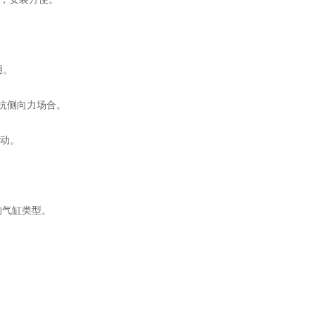
用。
抗侧向力场合。
摆动。
气缸类型。