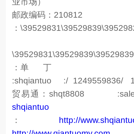
业市场）
邮政编码：210812
：\39529831\39529839\395298
\39529831\39529839\3952983
：单 丁
:shqiantuo :/ 1249559836/ 
贸易通：shqt8808 :sales@
shqiantuo
：
http://www.shqiant
http://www.qiantuomy.com