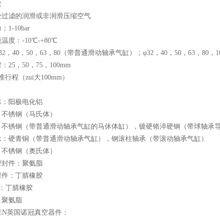
数
经过滤的润滑或非润滑压缩空气
1-10bar
温度：-10℃-+80℃
32，40，50，63，80（带普通滑动轴承气缸）；φ32，40，50，63，80
25，50，75，100mm
准行程（zui大100mm）
体：阳极电化铝
：不锈钢（马氏体）
：不锈钢（带普通滑动轴承气缸的马休体缸），镀硬铬淬硬钢（带球轴承
承：硬青铜（带普通滑动轴承气缸），钢滚柱轴承（带滚动轴承气缸）
：不锈钢（奥氏体）
密封件：聚氨脂
封件：丁腈橡胶
圈：丁腈橡胶
：聚氨脂
REN英国诺冠真空器件：