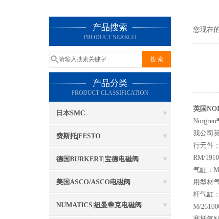
产品搜索
您现在
PRODUCT SEARCH
产品分类
PRODUCT CLASSIFICATION
英国NO
日本SMC
Norg
我公司英
费斯托|FESTO
行元件：
RM/19
德国BURKERT|宝德电磁阀
气缸：M/
美国ASCO/ASCO电磁阀
用型材气
杆气缸：
NUMATICS|纽曼蒂克电磁阀
M/261
塞杆气缸：