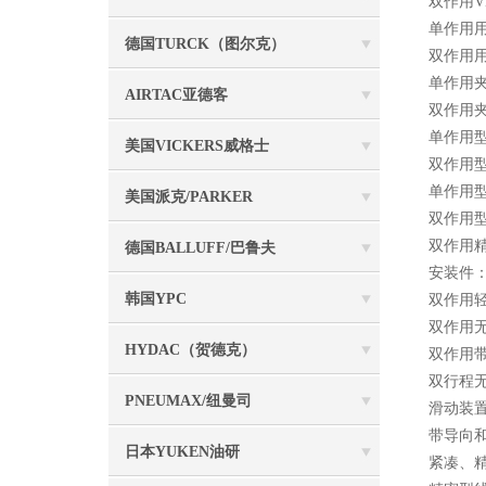
双作用VD
单作用用
德国TURCK（图尔克）
双作用用
单作用夹
AIRTAC亚德客
双作用夹
单作用型材
美国VICKERS威格士
双作用型材
单作用型材
美国派克/PARKER
双作用型
双作用精巧
德国BALLUFF/巴鲁夫
安装件
韩国YPC
双作用轻
双作用无
HYDAC（贺德克）
双作用带
双行程无杆
PNEUMAX/纽曼司
滑动装置：
带导向和
日本YUKEN油研
紧凑、精