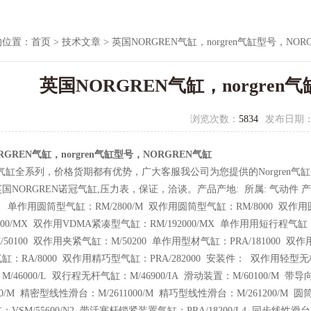
的位置：
首页
>
技术文章
> 英国NORGREN气缸，norgren气缸型号，NOR
英国NORGREN气缸，norgren
浏览次数：
5834
发布日期
RGREN气缸，norgren气缸型号，NORGREN气缸
ren气缸全系列，价格货期都有优势，广大客服我公司为您提供的Norgren
国NORGREN诺冠气缸,压力表，保证，洽谈。产品产地: 所属: 气动件 产品
 单作用圆筒型气缸：RM/2800/M 双作用圆筒型气缸：RM/8000 双作用
1000/MX 双作用VDMA紧凑型气缸：RM/192000/MX 单作用用短行程气缸
50100 双作用夹紧气缸：M/50200 单作用型材气缸：PRA/181000 双作
缸：RA/8000 双作用精巧型气缸：PRA/282000 安装件： 双作用轻型无
M/46000/L 双行程无杆气缸：M/46900/IA 滑动装置：M/60100/M
000/M 精密型线性滑台：M/2611000/M 精巧型线性滑台：M/261200/M 
VSM/55600/N2 带活塞杆锁紧装置气缸：PRA/18200/L4 同步线性滑台