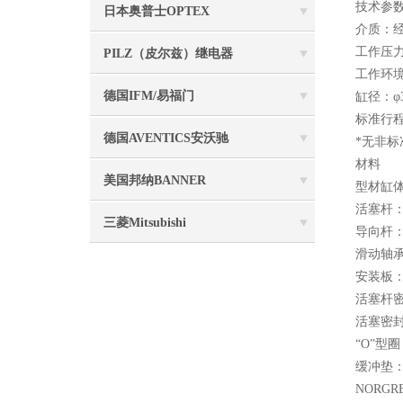
技术参
日本奥普士OPTEX
介质：
工作压力；
PILZ（皮尔兹）继电器
工作环境
德国IFM/易福门
缸径：φ
标准行程：
德国AVENTICS安沃驰
*无非标
材料
美国邦纳BANNER
型材缸
活塞杆
三菱Mitsubishi
导向杆
滑动轴
安装板
活塞杆
活塞密
“O”型
缓冲垫
NORG