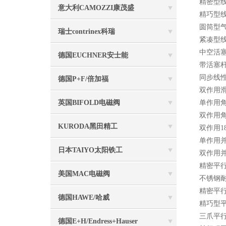
精密型线性
意大利CAMOZZI康茂盛
精巧型线性
圆筒型气缸
瑞士contrinex科瑞
紧凑型线性
中空活塞杆
德国EUCHNER安士能
带活塞杆锁
同步线性滑
德国P+F/倍加福
双作用滑台
英国BIFOLD电磁阀
单作用角度
双作用角度
KURODA黑田精工
双作用18
单作用并行
日本TAIYO太阳铁工
双作用并行
精密平行夹
美国MAC电磁阀
不锈钢耐
精密平行夹
德国HAWE/哈威
精巧型平行
三爪平行夹
德国E+H/Endress+Hauser