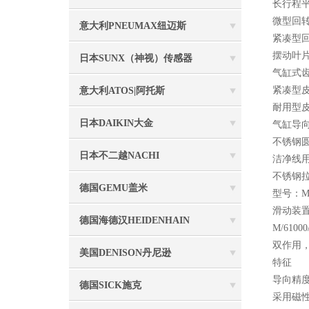
长行程平行
微型回转马
意大利PNEUMAX纽迈斯
紧凑型回转
摆动叶片
日本SUNX（神视）传感器
气缸式齿
紧凑型皮
意大利ATOS|阿托斯
耐用型皮
日本DAIKIN大金
气缸导向架
不锈钢圆
日本不二越NACHI
洁净线用
不锈钢拉
德国GEMU盖米
型号：M/
滑动装
德国海德汉HEIDENHAIN
M/61000
双作用，
美国DENISON丹尼逊
特征
导向精度
德国SICK施克
采用磁