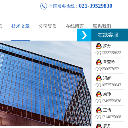
021-39529830
全国服务热线：
态
技术文章
公司资质
在线留言
联系我们
在线客服
罗丹
QQ1322728622
章莹玲
QQ956657052
冯娇
QQ1052520643
余玲
QQ1249559836
王倩
QQ1214025068
罗丹