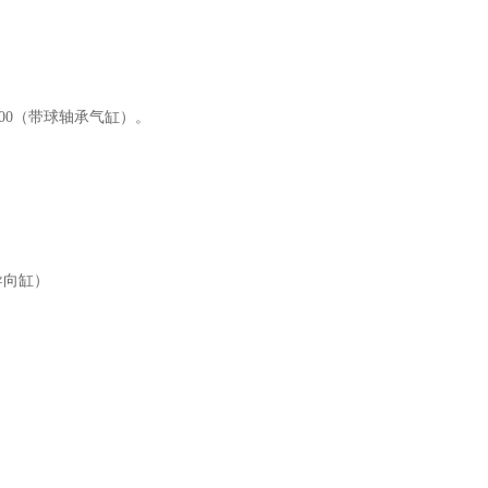
，100（带球轴承气缸）。
导向缸）