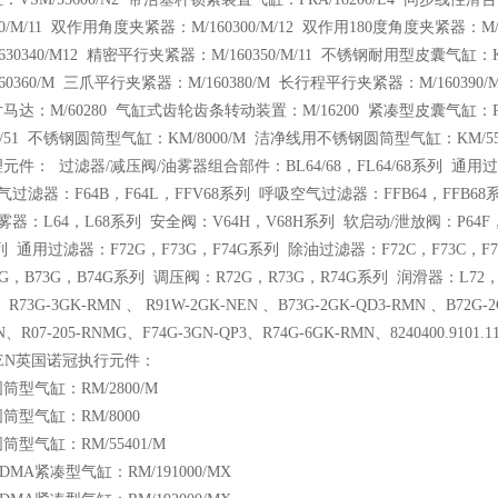
300/M/11 双作用角度夹紧器：M/160300/M/12 双作用180度角度夹紧器：M
630340/M12 精密平行夹紧器：M/160350/M/11 不锈钢耐用型皮囊气缸：
60360/M 三爪平行夹紧器：M/160380/M 长行程平行夹紧器：M/160390
马达：M/60280 气缸式齿轮齿条转动装置：M/16200 紧凑型皮囊气缸：PM
000/51 不锈钢圆筒型气缸：KM/8000/M 洁净线用不锈钢圆筒型气缸：KM/
件： 过滤器/减压阀/油雾器组合部件：BL64/68，FL64/68系列 通用过滤器
气过滤器：F64B，F64L，FFV68系列 呼吸空气过滤器：FFB64，FFB68
雾器：L64，L68系列 安全阀：V64H，V68H系列 软启动/泄放阀：P64F，
系列 通用过滤器：F72G，F73G，F74G系列 除油过滤器：F72C，F73C，
G，B73G，B74G系列 调压阀：R72G，R73G，R74G系列 润滑器：L72，L7
0、R73G-3GK-RMN 、 R91W-2GK-NEN 、B73G-2GK-QD3-RMN 、B72G-
N、R07-205-RNMG、F74G-3GN-QP3、R74G-6GK-RMN、8240400.9101.11
REN英国诺冠执行元件：
筒型气缸：RM/2800/M
筒型气缸：RM/8000
筒型气缸：RM/55401/M
MA紧凑型气缸：RM/191000/MX