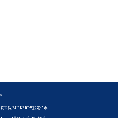
s
306925原装宝得,BURKERT气控定位器结构详情