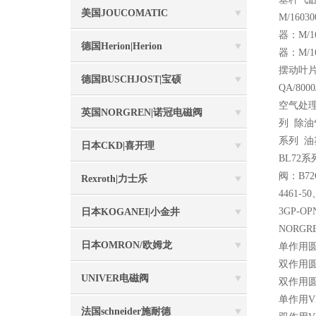
美国JOUCOMATIC
M/160
器：M/1
德国Herion|Herion
器：M/1
摆动叶片
德国BUSCHJOST|宝硕
QA/8
空气处理元
英国NORGREN|诺冠电磁阀
列 除油
系列 油
日本CKD|喜开理
BL72
阀：B72
Rexroth|力士乐
4461-5
3GP-OP
日本KOGANEI|小金井
NORG
日本OMRON/欧姆龙
单作用圆
双作用圆
UNIVER电磁阀
双作用圆
单作用VD
法国schneider施耐德