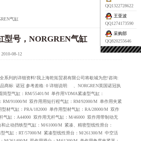
QQ1322728622
王亚波
GREN气缸
QQ1274173590
采购部
气缸型号，NORGREN气缸
QQ820255646
：
2010-08-12
气缸全系列的详细资料!我上海乾拓贸易有限公司将歇城为您!咨询:
商标: 诺冠 参考差格: 0 详细说明: 、NORGREN英国诺冠执
圆筒型气缸：RM/55401/M 单作用VDMA紧凑型气缸：
：RM/91000/M 双作用用短行程气缸：RM/92000/M 单作用夹紧
用型材气缸：PRA/182000 单作用型材气缸：RA/28000/M 双作
杆气缸：A44000 双作用无杆气缸：M/46000 双作用带制动无
 带导向和止动挡铁型气缸：M/61000/M 紧凑、精密型线性滑台：
圆筒型气缸：RT/57000/M 紧凑型线性滑台：M/261300/M 中空活
：M/261400/M 双作用滑台：M/61200/M 单作用角度夹紧器：