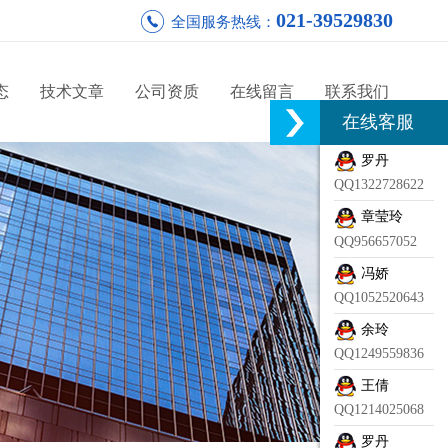
021-39529830
全国服务热线：
态
技术文章
公司资质
在线留言
联系我们
在线客服
罗丹
QQ1322728622
章莹玲
QQ956657052
冯娇
QQ1052520643
余玲
QQ1249559836
王倩
QQ1214025068
罗丹