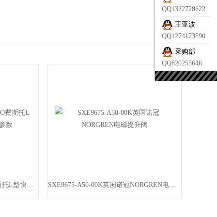
QQ1322728622
王亚波
QQ1274173590
采购部
QQ820255646
NPQE-L-R38-Q10-P5FESTO费斯托L型快插式螺纹接头选型参数
SXE9675-A50-00K英国诺冠NORGREN电磁提升阀