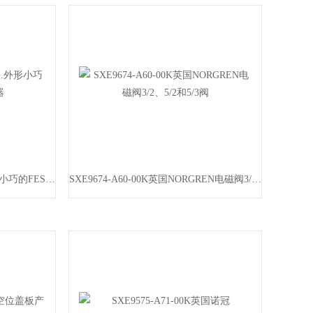
DSRL-12-180-P-FW动作快.外形小巧的FESTO摆动驱动器
SXE9674-A60-00K英国NORGREN电磁阀3/2、5/2和5/3阀